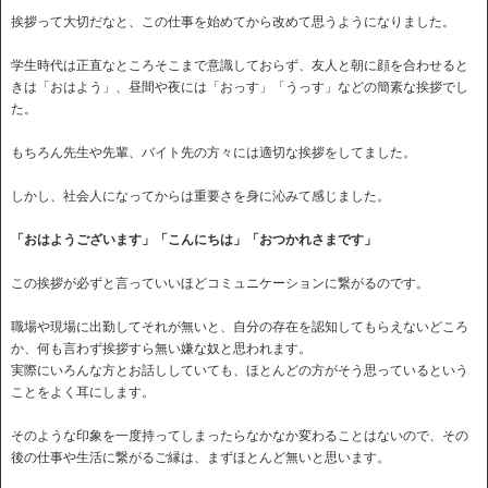
挨拶って大切だなと、この仕事を始めてから改めて思うようになりました。
学生時代は正直なところそこまで意識しておらず、友人と朝に顔を合わせると
きは「おはよう」、昼間や夜には「おっす」「うっす」などの簡素な挨拶でし
た。
もちろん先生や先輩、バイト先の方々には適切な挨拶をしてました。
しかし、社会人になってからは重要さを身に沁みて感じました。
「おはようございます」「こんにちは」「おつかれさまです」
この挨拶が必ずと言っていいほどコミュニケーションに繋がるのです。
職場や現場に出勤してそれが無いと、自分の存在を認知してもらえないどころ
か、何も言わず挨拶すら無い嫌な奴と思われます。
実際にいろんな方とお話ししていても、ほとんどの方がそう思っているという
ことをよく耳にします。
そのような印象を一度持ってしまったらなかなか変わることはないので、その
後の仕事や生活に繋がるご縁は、まずほとんど無いと思います。