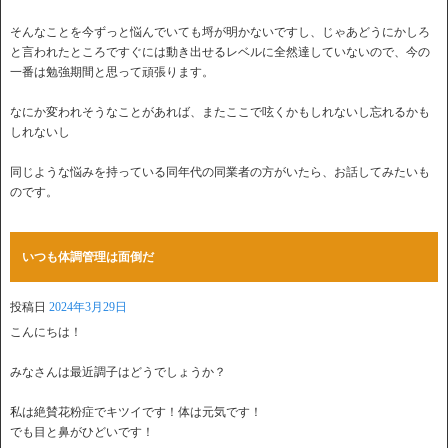
そんなことを今ずっと悩んでいても埒が明かないですし、じゃあどうにかしろ
と言われたところですぐには動き出せるレベルに全然達していないので、今の
一番は勉強期間と思って頑張ります。
なにか変われそうなことがあれば、またここで呟くかもしれないし忘れるかも
しれないし
同じような悩みを持っている同年代の同業者の方がいたら、お話してみたいも
のです。
いつも体調管理は面倒だ
投稿日
2024年3月29日
こんにちは！
みなさんは最近調子はどうでしょうか？
私は絶賛花粉症でキツイです！体は元気です！
でも目と鼻がひどいです！