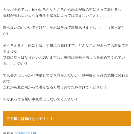
カッパを着ても、袖やいろんなところから雨水が服の中に入って濡れるし、
資材が濡れないような養生も状況によっては悩ましいことも、、、
降らないのがいいですけど、それはそれで影響ありますし、、、（米不足と
か）
そう考えると、雨にも負けず風にも負けずで、どんなことがあっても対応でき
るような
プロにやっぱなりたいと思いますね。梅雨は意外と向上心を高めてくれてい
る、、、のか？
でも暑さはしっかり準備して立ち向かわないと、熱中症から命の危機に関わる
ので、
これから夏に向かって暑くなると思うので気を付けてください！
何があっても暑い中無理はしないでください！
五月病には負けないで！！！
投稿日
2024年5月8日