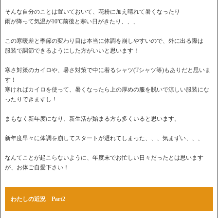
そんな自分のことは置いておいて、花粉に加え晴れて暑くなったり
雨が降って気温が10℃前後と寒い日がきたり、、、
この寒暖差と季節の変わり目は本当に体調を崩しやすいので、外に出る際は
服装で調節できるようにした方がいいと思います！
寒さ対策のカイロや、暑さ対策で中に着るシャツ(Tシャツ等)もありだと思いま
す！
寒ければカイロを使って、暑くなったら上の厚めの服を脱いで涼しい服装にな
ったりできますし！
まもなく新年度になり、新生活が始まる方も多くいると思います。
新年度早々に体調を崩してスタートが遅れてしまった、、、気まずい、、、
なんてことが起こらないように、年度末でお忙しい日々だったとは思います
が、お体ご自愛下さい！
わたしの近況 Part2