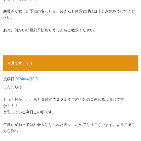
寒暖差が激しい季節の変わり目、皆さんも体調管理には十分お気をつけてくだ
さい。
あと、何かいい風邪予防ありましたらご教示ください。
４月です！！！
投稿日
2024年4月9日
こんにちは！
もう４月か、、、あと３週間で２０２４年の４分の１終わるよまじです
か！！！
と思っている今日この頃です。
年度が変わって新社会人になられた方々、おめでとうございます。ようこそこ
ちら側へ！