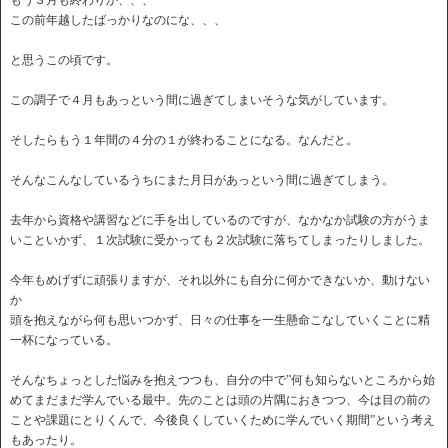
もう３月も終わりか、、、
この前年越したばっかりなのにな、、、
と思うこの頃です。
この調子で４月もあっという間に過ぎてしまいそうな気がしています。
そしたらもう１年間の４分の１が終わることになる。なんだと。
そんなこんなしているうちにまた月日があっという間に過ぎてしまう。
去年から資格や講習などに手を出しているのですが、なかなか試験の方がうま
いこといかず、１次試験に受かっても２次試験に落ちてしまったりしました。
今年もめげずに頑張りますが、それ以外にも自分に何かできないか、動けない
か
頭を抱えながら何も思いつかず、日々の仕事を一生懸命こなしていくことに精
一杯になっている。
そんなちょっとした悩みを抱えつつも、自分の中で”何も知らないところから始
めてまだまだ学んでいる最中。先のことは頭の片隅におきつつ、今は目の前の
ことや課題にとりくんで、今後良くしていくために学んでいく期間”という考え
もあったり。