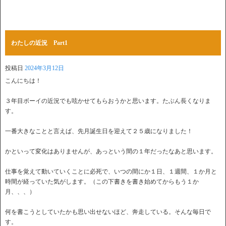
わたしの近況 Part1
投稿日
2024年3月12日
こんにちは！
３年目ボーイの近況でも呟かせてもらおうかと思います。たぶん長くなりま
す。
一番大きなことと言えば、先月誕生日を迎えて２５歳になりました！
かといって変化はありませんが、あっという間の１年だったなあと思います。
仕事を覚えて動いていくことに必死で、いつの間にか１日、１週間、１か月と
時間が経っていた気がします。（この下書きを書き始めてからもう１か
月、、、）
何を書こうとしていたかも思い出せないほど、奔走している。そんな毎日で
す。