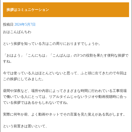
挨拶はコミュニケーション
投稿日
2024年5月7日
おはこんばんちわ
という挨拶を知っている方はこの周りにおりますでしょうか。
「おはよう」「こんにちは」「こんばんは」の3つの役割を果たす便利な挨拶で
すね。
今では使っている人はほとんどいないと思って、ふと頭に出てきたので今回は
この挨拶にしてみました。
昼間や深夜など、場所や内容によってさまざまな時間に行われている工事現場
で働いている人にとっては、リアルタイムじゃないラジオや動画視聴時に合っ
ている挨拶ではあるかもしれないですね。
実際に何年か前、よく動画やネットでその言葉を見た覚えがある気がします。
という前置きは置いといて、