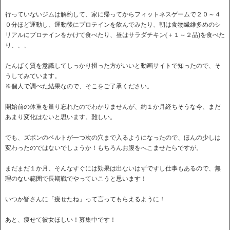
行っていないジムは解約して、家に帰ってからフィットネスゲームで２０～４
０分ほど運動し、運動後にプロテインを飲んでみたり、朝は食物繊維多めのシ
リアルにプロテインをかけて食べたり、昼はサラダチキン(＋１～２品)を食べた
り、、、
たんぱく質を意識してしっかり摂った方がいいと動画サイトで知ったので、そ
うしてみています。
※個人で調べた結果なので、そこをご了承ください。
開始前の体重を量り忘れたのでわかりませんが、約１か月経ちそうな今、まだ
あまり変化はないと思います。難しい。
でも、ズボンのベルトが一つ次の穴まで入るようになったので、ほんの少しは
変わったのではないでしょうか！もちろんお腹をへこませたらですが。
まだまだ１か月、そんなすぐには効果は出ないはずですし仕事もあるので、無
理のない範囲で長期戦でやっていこうと思います！
いつか皆さんに「痩せたね」って言ってもらえるように！
あと、痩せて彼女ほしい！募集中です！