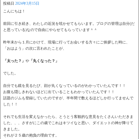
投稿日
2024年3月15日
こんにちは！
前回に引き続き、わたしの近況を呟かせてもらいます。ブログの管理は自分(だ
と思っている)なので自由にやらせてもらっています＾＾
昨年末から１月にかけて、現場に行ってお会いする方々にご挨拶した時に、
「おはよう」の次に言われたことが、
「太った？」
や
「丸くなった？」
でした。
自分でも鏡を見るたび、顔が丸くなっているのがわかっていたんです！！
お腹も隠しきれないほどに出ていることもわかっていたんです！！
話題のジムも登録していたのですが、半年間で数えるほどしか行ってませんで
した！！
それでも生活を変えなかったら、とうとう客観的な意見をたくさんいただきま
した、、、さすがにこの歳でこれはキツイなと思い、ダイエットの神が降りて
きました。
それが２５歳の抱負の理由です。