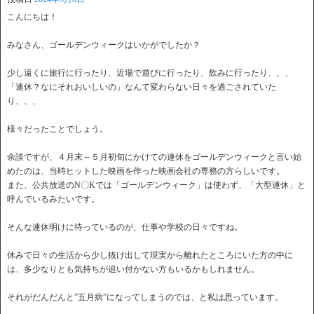
こんにちは！
みなさん、ゴールデンウィークはいかがでしたか？
少し遠くに旅行に行ったり、近場で遊びに行ったり、飲みに行ったり、、、
「連休？なにそれおいしいの」なんて変わらない日々を過ごされていた
り、、、
様々だったことでしょう。
余談ですが、４月末～５月初旬にかけての連休をゴールデンウィークと言い始
めたのは、当時ヒットした映画を作った映画会社の専務の方らしいです。
また、公共放送のN〇Kでは「ゴールデンウィーク」は使わず、「大型連休」と
呼んでいるみたいです。
そんな連休明けに待っているのが、仕事や学校の日々ですね。
休みで日々の生活から少し抜け出して現実から離れたところにいた方の中に
は、多少なりとも気持ちが追い付かない方もいるかもしれません。
それがだんだんと”五月病”になってしまうのでは、と私は思っています。