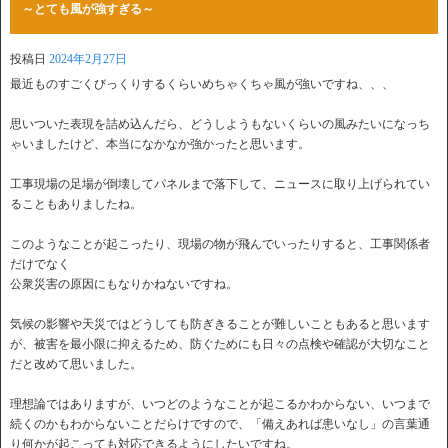
～とても風が強すぎる～
投稿日
2024年2月27日
最近ものすごくびっくりするくらいめちゃくちゃ風が強いですね、、、
思いついた表現を詰め込んだら、どうしようもないくらいの風みたいになっち
ゃいましたけど、本当になかなか強かったと思います。
工事現場の足場が倒壊してパネルまで落下して、ニュースに取り上げられてい
ることもありましたね。
このようなことが起こったり、現場の物が飛んでいったりすると、工事関係者
だけでなく
公衆災害の原因にもなりかねないですね。
気候の影響や天災ではどうしても防ぎきることが難しいこともあると思います
が、被害を最小限に抑えるため、防ぐためにも日々の点検や確認が大切なこと
だと改めて思いました。
理想論ではありますが、いつどのようなことが起こるかわからない、いつまで
続くのかもわからないことだらけですので、「備えあれば患いなし」の言葉通
り何かが起こっても対応できるようにしたいですね。