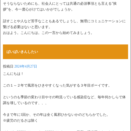
そうならないためにも、社会人にとっては共通の必須事項とも言える”挨
拶”を、今一度心がけてはいかがでしょうか。
話すことや人など苦手なこともあるでしょうし、無理にコミュニケーションに
繋げる必要はないと思います。
おはよう。こんにちは。この一言から始めてみましょう。
ばいばいきんしたい
投稿日
2024年4月27日
こんにちは！
この１～２年で風邪をひきやすくなった気がする３年目ボーイです。
というのも季節の変わり目やその時流っている感染症など、毎年何かしらで体
調を壊しているのです、、、
今まで年に1回か、その年は全く風邪ひかないかのどちらかでした。
※疲労のだるさは除く