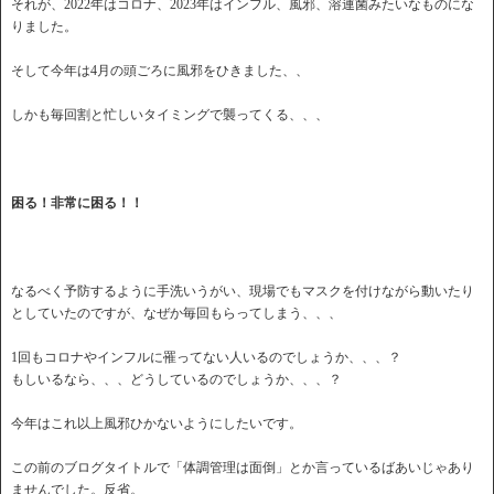
それが、2022年はコロナ、2023年はインフル、風邪、溶連菌みたいなものにな
りました。
そして今年は4月の頭ごろに風邪をひきました、、
しかも毎回割と忙しいタイミングで襲ってくる、、、
困る！非常に困る！！
なるべく予防するように手洗いうがい、現場でもマスクを付けながら動いたり
としていたのですが、なぜか毎回もらってしまう、、、
1回もコロナやインフルに罹ってない人いるのでしょうか、、、？
もしいるなら、、、どうしているのでしょうか、、、？
今年はこれ以上風邪ひかないようにしたいです。
この前のブログタイトルで「体調管理は面倒」とか言っているばあいじゃあり
ませんでした。反省。