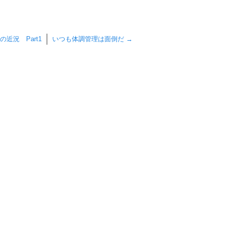
近況 Part1
いつも体調管理は面倒だ
→