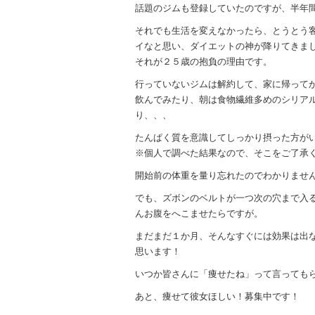
話題のジムも登録していたのですが、半年
それでも生活を変えなかったら、とうとう
イなと思い、ダイエットの神が降りてきま
それが２５歳の抱負の理由です。
行っていないジムは解約して、家に帰って
飲んでみたり、朝は食物繊維多めのシリアル
り、、、
たんぱく質を意識してしっかり摂った方が
※個人で調べた結果なので、そこをご了承
開始前の体重を量り忘れたのでわかりませ
でも、ズボンのベルトが一つ次の穴まで入
んお腹をへこませたらですが。
まだまだ１か月、そんなすぐには効果は出
思います！
いつか皆さんに「痩せたね」って言っても
あと、痩せて彼女ほしい！募集中です！