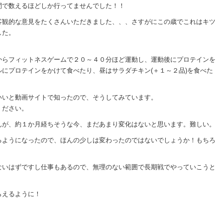
間で数えるほどしか行ってませんでした！！
客観的な意見をたくさんいただきました、、、さすがにこの歳でこれはキツ
した。
からフィットネスゲームで２０～４０分ほど運動し、運動後にプロテインを
にプロテインをかけて食べたり、昼はサラダチキン(＋１～２品)を食べた
いいと動画サイトで知ったので、そうしてみています。
ください。
んが、約１か月経ちそうな今、まだあまり変化はないと思います。難しい。
るようになったので、ほんの少しは変わったのではないでしょうか！もちろ
ないはずですし仕事もあるので、無理のない範囲で長期戦でやっていこうと
らえるように！