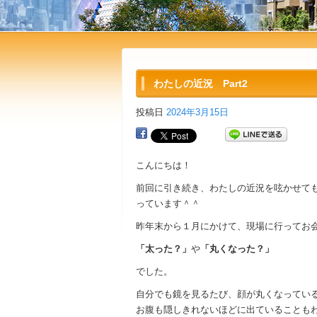
わたしの近況 Part2
投稿日
2024年3月15日
こんにちは！
前回に引き続き、わたしの近況を呟かせても
っています＾＾
昨年末から１月にかけて、現場に行ってお
「太った？」
や
「丸くなった？」
でした。
自分でも鏡を見るたび、顔が丸くなってい
お腹も隠しきれないほどに出ていることも