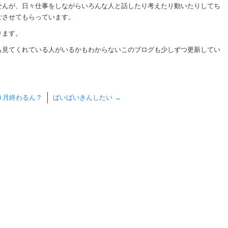
せんが、日々仕事をしながらいろんな人と話したり考えたり動いたりしてち
ごさせてもらっています。
ります。
も見てくれている人がいるかもわからないこのブログも少しずつ更新してい
３月終わるん？
ばいばいきんしたい
→